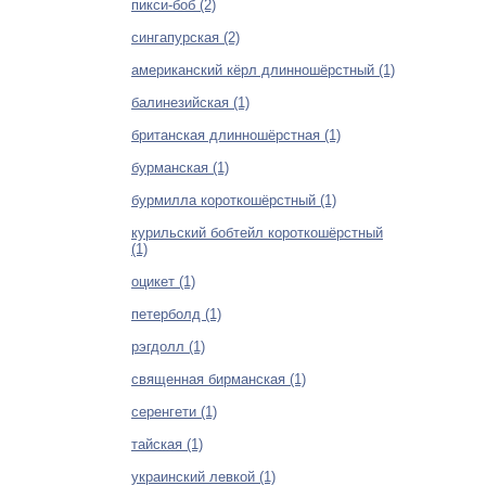
пикси-боб (2)
сингапурская (2)
американский кёрл длинношёрстный (1)
балинезийская (1)
британская длинношёрстная (1)
бурманская (1)
бурмилла короткошёрстный (1)
курильский бобтейл короткошёрстный
(1)
оцикет (1)
петерболд (1)
рэгдолл (1)
священная бирманская (1)
серенгети (1)
тайская (1)
украинский левкой (1)