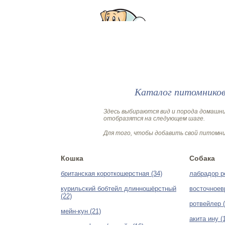
Каталог питомников
Здесь выбираются вид и порода домашн
отобразятся на следующем шаге.
Для того, чтобы добавить свой питомн
Кошка
Собака
британская короткошерстная (34)
лабрадор р
курильский бобтейл длинношёрстный
восточноев
(22)
ротвейлер (
мейн-кун (21)
акита ину (