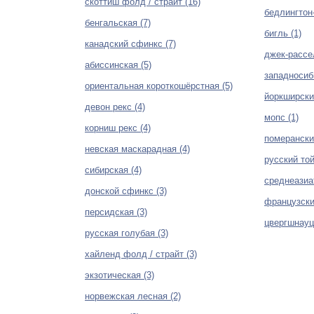
скоттиш фолд / страйт (16)
бедлингтон-
бенгальская (7)
бигль (1)
канадский сфинкс (7)
джек-рассел
абиссинская (5)
западносиб
ориентальная короткошёрстная (5)
йоркширский
девон рекс (4)
мопс (1)
корниш рекс (4)
померански
невская маскарадная (4)
русский той
сибирская (4)
среднеазиат
донской сфинкс (3)
французски
персидская (3)
цвергшнауц
русская голубая (3)
хайленд фолд / страйт (3)
экзотическая (3)
норвежская лесная (2)