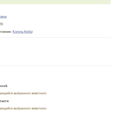
овна
29
Korona Atefa
)
томник:
book
сающийся выбранного животного
такте
сающийся выбранного животного