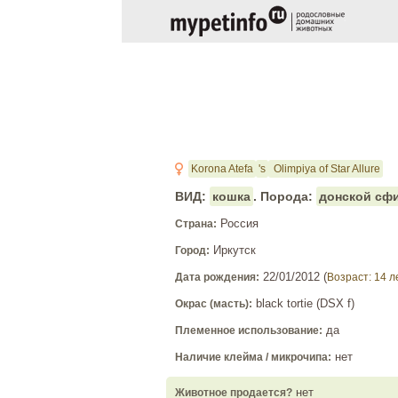
Korona Atefa
's
Olimpiya of Star Allure
ВИД:
кошка
. Порода:
донской сфи
Россия
Страна:
Иркутск
Город:
22/01/2012
(
Дата рождения:
Возраст: 14 л
black tortie (DSX f)
Окрас (масть):
да
Племенное использование:
нет
Наличие клейма / микрочипа:
нет
Животное продается?